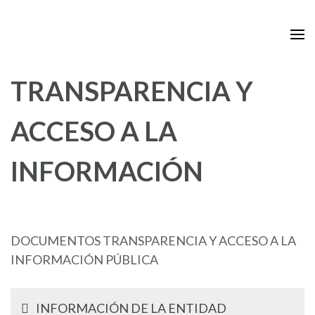
Saltar
Institución Educativa Siete de
DOCUMENTOS PLANEACIÓN
al
Agosto
contenido
TRANSPARENCIA Y
(presiona
la
tecla
ACCESO A LA
Intro)
INFORMACIÓN
DOCUMENTOS TRANSPARENCIA Y ACCESO A LA
INFORMACIÓN PÚBLICA
INFORMACIÓN DE LA ENTIDAD