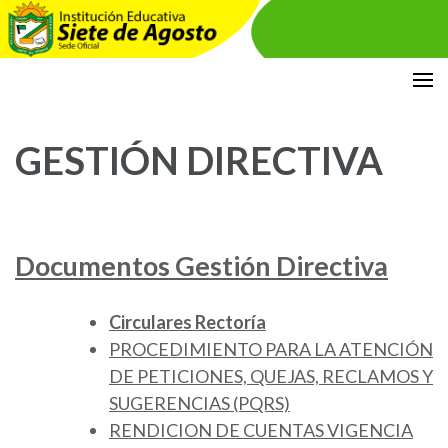
Saltar
Institución Educativa Siete de
DOCUMENTOS PLANEACIÓN
al
Agosto
contenido
GESTIÓN DIRECTIVA
(presiona
la
tecla
Intro)
Documentos Gestión Directiva
Circulares Rectoría
PROCEDIMIENTO PARA LA ATENCIÓN
DE PETICIONES, QUEJAS, RECLAMOS Y
SUGERENCIAS (PQRS)
RENDICION DE CUENTAS VIGENCIA