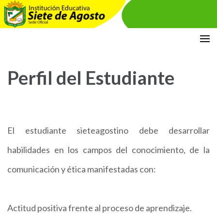
Saltar
Institución Educativa Siete de
DOCUMENTOS PLANEACIÓN
al
Agosto
contenido
Perfil del Estudiante
(presiona
la
tecla
Intro)
El estudiante sieteagostino debe desarrollar
habilidades en los campos del conocimiento, de la
comunicación y ética manifestadas con:
Actitud positiva frente al proceso de aprendizaje.