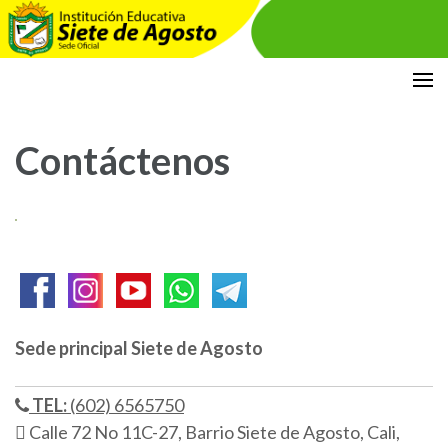
Saltar
Institución Educativa Siete de
DOCUMENTOS PLANEACIÓN
al
Agosto
contenido
Contáctenos
(presiona
la
tecla
Intro)
Sede principal Siete de Agosto
TEL:
(602) 6565750
Calle 72 No 11C-27, Barrio Siete de Agosto, Cali,