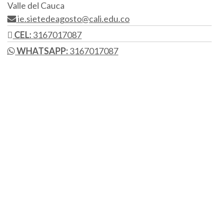
Valle del Cauca
ie.sietedeagosto@cali.edu.co
CEL:
3167017087
WHATSAPP:
3167017087